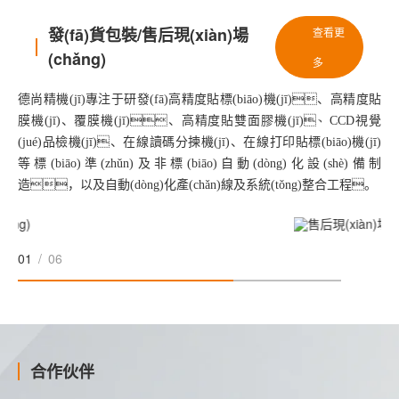
發(fā)貨包裝/售后現(xiàn)場
查看更
(chǎng)
多
德尚精機(jī)專注于研發(fā)高精度貼標(biāo)機(jī)、高精度貼
膜機(jī)、覆膜機(jī)、高精度貼雙面膠機(jī)、CCD視覺
(jué)品檢機(jī)、在線讀碼分揀機(jī)、在線打印貼標(biāo)機(jī)
等標(biāo)準(zhǔn)及非標(biāo)自動(dòng)化設(shè)備制
造，以及自動(dòng)化產(chǎn)線及系統(tǒng)整合工程。
chǎng)
售后現(xiàn)場(
01
/
06
合作伙伴