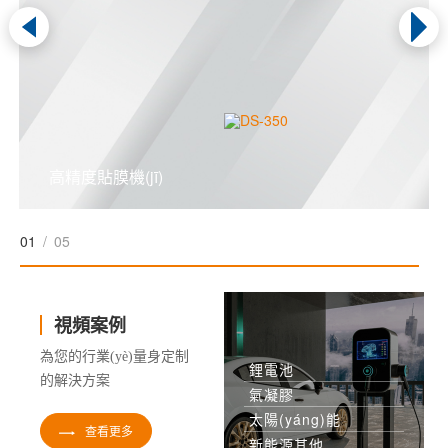
高精度貼膜機(jī)
01
/
05
視頻案例
為您的行業(yè)量身定制
鋰電池
的解決方案
氣凝膠
太陽(yáng)能
查看更多
新能源其他