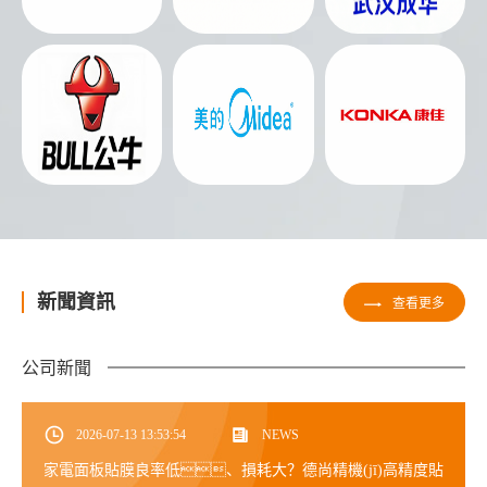
新聞資訊
查看更多
公司新聞
2026-07-13 13:53:54
NEWS
家電面板貼膜良率低、損耗大？德尚精機(jī)高精度貼