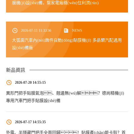
膜機(jī)設(shè)備，幫家電廠穩(wěn)住利潤(rùn)
2026-07-11 11:33:56
NEWS
大弧面汽車內(nèi)飾件自動(dòng)貼膜機(jī) 多品類汽配通用
設(shè)備廠
新品資訊
2026-07-20 14:55:15
異形門把手貼膜氣泡、翹邊無(wú)解？德尚精機(jī)
專用汽車門把手貼膜設(shè)備
2026-07-17 14:55:35
外露、半隱藏門把手全面回歸！貼膜產(chǎn)能卡殼？首