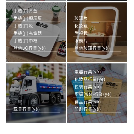
手機(jī)背蓋
手機(jī)顯示屏
玻璃片
手機(jī)殼
化妝鏡
手機(jī)充電器
后視鏡
手機(jī)中框
眼鏡片
其他3C行業(yè)
其他玻璃行業(yè)
電器行業(yè)
化妝品行業(yè)
包裝行業(yè)
廚衛(wèi)行業(yè)
食品行業(yè)
玩具行業(yè)
印刷行業(yè)